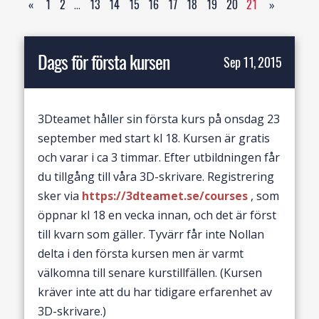
«
1
2
...
13
14
15
16
17
18
19
20
21
»
Dags för första kursen
Sep 11, 2015
3Dteamet håller sin första kurs på onsdag 23
september med start kl 18. Kursen är gratis
och varar i ca 3 timmar. Efter utbildningen får
du tillgång till våra 3D-skrivare. Registrering
sker via
https://3dteamet.se/courses
, som
öppnar kl 18 en vecka innan, och det är först
till kvarn som gäller. Tyvärr får inte Nollan
delta i den första kursen men är varmt
välkomna till senare kurstillfällen. (Kursen
kräver inte att du har tidigare erfarenhet av
3D-skrivare.)